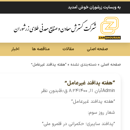
به وبسایت زرشوران خوش آمدید
صفحه اصلی
مقالات
مناقصه ها
اخبار
صفحه اصلی
»
دسته‌بندی نشده
»
“هفته پدافند غیرعامل”
“هفته پدافند غیرعامل”
Admin
آبان ۱۱, ۱۴۰۰
۸:۲۴ ق٫ظ
بدون نظر
“هفته پدافند غیرعامل”
شعار روز سوم:
“پدافند سایبری؛ حکمرانی در قلمرو ملی”