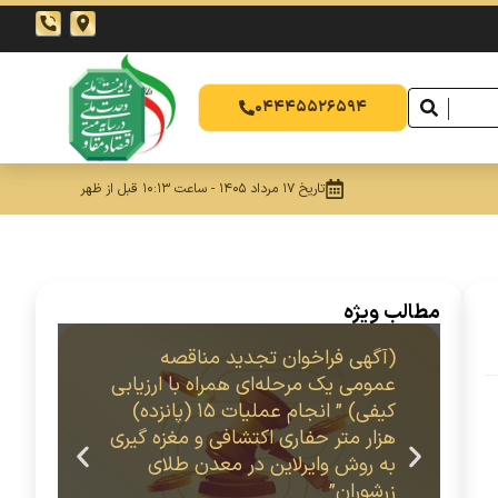
04445526594
تاریخ 17 مرداد 1405 - ساعت 10:13 قبل از ظهر
مطالب ویژه
(آگهی فراخوان تجدید مناقصه
سا
عمومی یک مرحله‌ای همراه با ارزیابی
زر
کیفی) ” انجام عملیات 15 (پانزده)
هزار متر حفاری اکتشافی و مغزه گیری
به روش وایرلاین در معدن طلای
زرشوران”