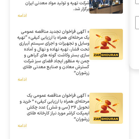
شرکت تهیه و تولید مواد معدنی ایران
برگزار شد.
ادامه
« آگهی فراخوان تجدید مناقصه عمومی
یک مرحله‌ای همراه با ارزیابی کیفی» “تهیه
وسایل و تجهیزات و اجرای سیستم آبیاری
تحت فشار، تهیه نهاده و نهال و آماده
سازی بستر وکاشت گونه های گیاهی و
چمن به منظور ایجاد فضای سبز شرکت
گسترش معادن و صنایع معدنی طلای
زرشوران”
ادامه
« آگهی فراخوان مناقصه عمومی یک
مرحله‌ای همراه با ارزیابی کیفی» ” خرید و
تحویل 36 (سی و شش) عدد چکش
ایمپکت کراشر مورد نیاز کارخانه طلای
زرشوران”
ادامه