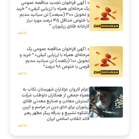
« آگهی فراخوان تجدید مناقصه عمومی
یک مرحله‌ای همراه با ارزیابی کیفی» ” خرید
و تحویل 300 (سیصد) تن سیانید سدیم
با خلوص حداقل 45 درصد مورد نیاز
کارخانه طلای زرشوران “
ادامه
« آگهی فراخوان مناقصه عمومی یک
مرحله‌ای همراه با ارزیابی کیفی» ” خرید و
تحویل 100 (یکصد) تن سیانید سدیم
قرصی با خلوص 98 درصد”
ادامه
اعزام کاروان عزاداران شهرستان تکاب به
همراه جمعی از همکاران داوطلب شرکت
گسترش معادن و صنایع معدنی طلای
زرشوران برای ادای دین در مراسم و آیین
باشکوه تشییع و بدرقه پیکر مطهر رهبر
قائد انقلاب اسلامی ایران
ادامه