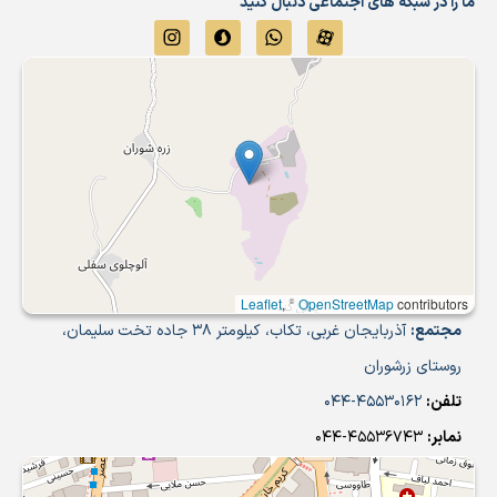
ما را در شبکه های اجتماعی دنبال کنید
Leaflet
, ©
OpenStreetMap
contributors
مجتمع:
آذربایجان غربی، تکاب، کیلومتر 38 جاده تخت سلیمان،
روستای زرشوران
تلفن:
45530162-044
نمابر:
45536743-044