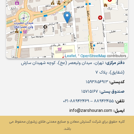
Leaflet
, ©
OpenStreetMap
contributors
دفتر مرکزی:
تهران، میدان ولیعصر (عج)، کوچه شهیدان سازش
(شقایق)، پلاک 7
کدپستی:
1593856913
صندوق پستی:
15715167
تلفن:
88942455 – 88942469-021
ایمیل:
info@zarshouran.com
کلیه حقوق برای شرکت گسترش معادن و صنایع معدنی طلای زرشوران محفوظ می
باشد.