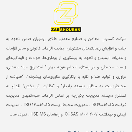
شرکت گسترش معادن و صنایع معدنی طلای زرشوران ضمن تعهد به
جلب و افزایش رضایتمندی مشتریان، رعایت الزامات قانونی و سایر الزامات
و مقررات ایمیدرو و تعهد به پیشگیری از بیماری‌ها، حوادث و آلودگی‌های
زیست محیطی و در راستای انجام هرچه بهتر ” استخراج مواد معدنی،
فرآوری و تولید طلا و نقره با بکارگیری فناوری‌های پیشرفته”، “صیانت از
محیط‌زیست به منظور توسعه پایدار” و “نظارت اثر بخش” اقدام به
استقرار سیستم مدیریت یکپارچه بر اساس الزامات سیستمهای مدیریت
کیفیت ISO9001:2015 ، مدیریت محیط زیست ISO 14001:2015 ، مدیریت
ایمنی و بهداشت OHSAS 18001:2007 و راهنمای HSE-MS ، نموده‌است.