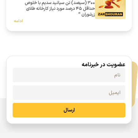
300 (سیصد) تن سیانید سدیم با خلوص
حداقل 45 درصد مورد نیاز کارخانه طلای
زرشوران “
ادامه
عضویت در خبرنامه
ارسال