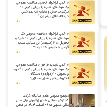
« آگهی فراخوان تجدید مناقصه عمومی
یک مرحله‌ای همراه با ارزیابی کیفی» ”
بارگیری، حمل و تخلیه آب بهداشتی
کارخانه طلای زرشوران “
ادامه
« آگهی فراخوان مناقصه عمومی یک
مرحله‌ای همراه با ارزیابی کیفی» ” خرید و
تحویل 300 (سیصد) تن سیانید سدیم
قرصی با خلوص 98 درصد”
ادامه
« آگهی تجدید فراخوان مناقصه عمومی
یک مرحله‌ای همراه با ارزیابی کیفی» “خرید
و تحویل 12 (دوازده) دستگاه
الکتروگیربکس همزن مخازن”
ادامه
« آگهی فراخوان تجدید مناقصه عمومی یک مرحله‌ای همراه با ارزیابی کیفی» ” خرید و تحویل 1724 عدد لاینر آسیا مورد نیاز ک
مجمع عمومی عادی سالیانه شرکت
گسترش معادن طلای زرشوران برای سال
ه
مالی منتهی به ۲۹ اسفند ۱۴۰۴ در محل