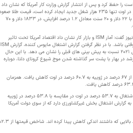
ت را حفظ کرد و پس از انتشار گزارش وزارت کار آمریکا که نشان داد
اقتصاد این کشور عملکرد بسیار پایینتر از حد مطلوبی داشته و در اوت تنها ۲۳۵ هزار شغل جدید ایجاد کرده است، قیمت طلا صعو
کرد. بهای هر اونس طلا در معاملات روز جمعه بازار آتی آمریکا با ۲۲ دلار و ۲۰ سنت معادل ۱.۲ درصد افزایش، در ۱۸۳۳ دلار و ۷۰
کاترین جاج، اقتصاددان ارشد بانک CIBC در این باره به کیتکونیوز گفت: آمار ISM و بازار کار نشان داد اقتصاد آمریکا تحت تاثیر
شیوع کرونای دلتا کند شده است اما این کندی ممکن است موقتی باشد. با در نظر گرفتن گزارش اشتغال مایوس کننده، گزارش ISM
هم روند آهسته تر رشد تولید ناخالص داخلی در نیمه دوم سال ۲۰۲۱ نسبت به پیش بینی های قبلی را نشان می دهد. با این حال
د در بهار با پشت سر گذاشته شدن موج شیوع کرونای دلتا، دوباره
بخشهای دیگر این گزارش نشان داد شاخص فعالیتهای تجاری از ۶۷ درصد در ژوییه به ۶۰.۷ درصد در اوت کاهش یافت. همزمان
روند بهبود بازار کار آمریکا نسبتا بدون تغییر مانده و شاخص اشتغال به ۵۳.۷ درصد در اوت در مقایسه با ۵۳.۸ درصد در ژوییه
 گزارش اشتغال بخش غیرکشاورزی دارد که از سوی دولت آمریکا
بر اساس گزارش کیتکونیوز، فشارهای تورمی هم نسبت به رکورد بالایی که داشتند اندکی کاهش پیدا کرده اند. 