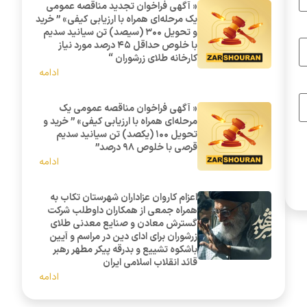
« آگهی فراخوان تجدید مناقصه عمومی
یک مرحله‌ای همراه با ارزیابی کیفی» ” خرید
و تحویل 300 (سیصد) تن سیانید سدیم
با خلوص حداقل 45 درصد مورد نیاز
کارخانه طلای زرشوران “
ادامه
« آگهی فراخوان مناقصه عمومی یک
مرحله‌ای همراه با ارزیابی کیفی» ” خرید و
تحویل 100 (یکصد) تن سیانید سدیم
قرصی با خلوص 98 درصد”
ادامه
اعزام کاروان عزاداران شهرستان تکاب به
همراه جمعی از همکاران داوطلب شرکت
گسترش معادن و صنایع معدنی طلای
زرشوران برای ادای دین در مراسم و آیین
باشکوه تشییع و بدرقه پیکر مطهر رهبر
قائد انقلاب اسلامی ایران
ادامه