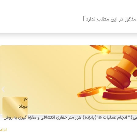
کور در این مطلب ندارد ]
۱۲
مرداد
(آگهی فراخوان تجدید مناقصه عمومی یک مرحله‌ای همراه با ارزیابی کیفی) ” انجام عملیات 15 (پانزده) هزار متر حفاری اکتشافی و مغزه گیری به روش
ادام