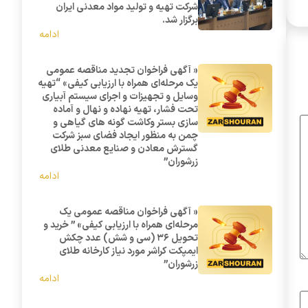
شرکت تهیه و تولید مواد معدنی ایران
برگزار شد.
ادامه
« آگهی فراخوان تجدید مناقصه عمومی
یک مرحله‌ای همراه با ارزیابی کیفی» “تهیه
وسایل و تجهیزات و اجرای سیستم آبیاری
تحت فشار، تهیه نهاده و نهال و آماده
سازی بستر وکاشت گونه های گیاهی و
چمن به منظور ایجاد فضای سبز شرکت
گسترش معادن و صنایع معدنی طلای
زرشوران”
ادامه
« آگهی فراخوان مناقصه عمومی یک
مرحله‌ای همراه با ارزیابی کیفی» ” خرید و
تحویل 36 (سی و شش) عدد چکش
ایمپکت کراشر مورد نیاز کارخانه طلای
زرشوران”
ادامه