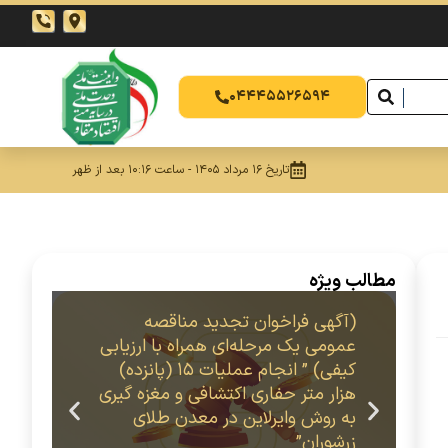
04445526594
تاریخ 16 مرداد 1405 - ساعت 10:16 بعد از ظهر
مطالب ویژه
(آگهی فراخوان تجدید مناقصه
سا
عمومی یک مرحله‌ای همراه با ارزیابی
زر
کیفی) ” انجام عملیات 15 (پانزده)
هزار متر حفاری اکتشافی و مغزه گیری
به روش وایرلاین در معدن طلای
زرشوران”