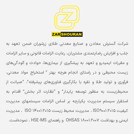
شرکت گسترش معادن و صنایع معدنی طلای زرشوران ضمن تعهد به
جلب و افزایش رضایتمندی مشتریان، رعایت الزامات قانونی و سایر الزامات
و مقررات ایمیدرو و تعهد به پیشگیری از بیماری‌ها، حوادث و آلودگی‌های
زیست محیطی و در راستای انجام هرچه بهتر ” استخراج مواد معدنی،
فرآوری و تولید طلا و نقره با بکارگیری فناوری‌های پیشرفته”، “صیانت از
محیط‌زیست به منظور توسعه پایدار” و “نظارت اثر بخش” اقدام به
استقرار سیستم مدیریت یکپارچه بر اساس الزامات سیستمهای مدیریت
کیفیت ISO9001:2015 ، مدیریت محیط زیست ISO 14001:2015 ، مدیریت
ایمنی و بهداشت OHSAS 18001:2007 و راهنمای HSE-MS ، نموده‌است.