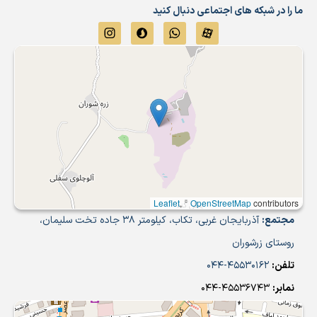
ما را در شبکه های اجتماعی دنبال کنید
Leaflet
, ©
OpenStreetMap
contributors
مجتمع:
آذربایجان غربی، تکاب، کیلومتر 38 جاده تخت سلیمان،
روستای زرشوران
تلفن:
45530162-044
نمابر:
45536743-044