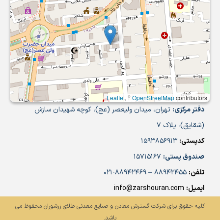
Leaflet
, ©
OpenStreetMap
contributors
دفتر مرکزی:
تهران، میدان ولیعصر (عج)، کوچه شهیدان سازش
(شقایق)، پلاک 7
کدپستی:
1593856913
صندوق پستی:
15715167
تلفن:
88942455 – 88942469-021
ایمیل:
info@zarshouran.com
کلیه حقوق برای شرکت گسترش معادن و صنایع معدنی طلای زرشوران محفوظ می
باشد.