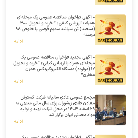
« آگهی فراخوان مناقصه عمومی یک مرحله‌ای
همراه با ارزیابی کیفی» ” خرید و تحویل 300
(سیصد) تن سیانید سدیم قرصی با خلوص 98
درصد”
ادامه
« آگهی تجدید فراخوان مناقصه عمومی یک
مرحله‌ای همراه با ارزیابی کیفی» “خرید و تحویل
12 (دوازده) دستگاه الکتروگیربکس همزن
مخازن”
ادامه
مجمع عمومی عادی سالیانه شرکت گسترش
معادن طلای زرشوران برای سال مالی منتهی به
۲۹ اسفند ۱۴۰۴ در محل شرکت تهیه و تولید
مواد معدنی ایران برگزار شد.
ادامه
« آگهی فراخوان تجدید مناقصه عمومی یک