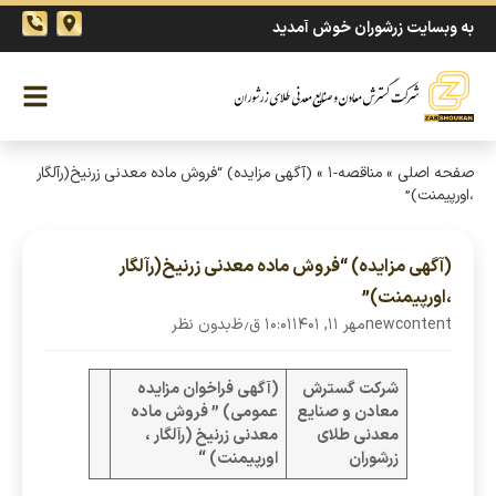
به وبسایت زرشوران خوش آمدید
صفحه اصلی
»
مناقصه-۱
»
(آگهی مزایده) “فروش ماده معدنی زرنیخ(رآلگار
،اورپیمنت)”
(آگهی مزایده) “فروش ماده معدنی زرنیخ(رآلگار
،اورپیمنت)”
newcontent
مهر ۱۱, ۱۴۰۱
۱۰:۰۱ ق٫ظ
بدون نظر
شرکت گسترش
(آگهی فراخوان
مزایده
معادن و صنایع
عمومی
)
” فروش ماده
معدنی طلای
معدنی زرنیخ (رآلگار ،
زرشوران
اورپیمنت) “