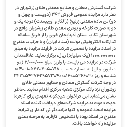
شرکت گسترش معادن و صنایع معدنی طلای زرشوران در
نظر دارد مزایده عمومی فروش ۲۴۲ (دویست و چهل و
دو) تن ماده معدنی زرنیخ (رآلگار و اورپیمنت) درجه یک و
دو به صورت کلوخه و پودری معدن طلای زرشوران واقع در
شهرستان تکاب استان آذربایجان غربی را از طریق سامانه
تدارکات الکترونیکی دولت (ستاد ایران) و با جزئیات مندرج
در اسناد مزایده با تضمین شرکت در فرآیند مزایده به مبلغ
۱۰۰۰،۰۰۰،۰۰۰ (یک میلیارد) ریال، برگزار نماید. علاقمندان
شرکت در مزایده می بایست با
واریز مبلغ ۲/۰۰۰/۰۰۰ (دو
میلیون ریال) به شماره حساب
۴۰۰۱۰۵۴۲۰۴۰۵۰۷۱۸ به
شناسه واریز ۳۲۳۰۵۴۲۷۴۲۹۵۷۳۰۴۰۰۰۱۴۰۰۵۲۶۶۰۳۰
در وجه شرکت گسترش معادن و صنایع معدنی طلای
زرشوران نزد بانک مرکزی شعبه مرکزی اقدام نمایند..خاطر
نشان می‌نماید این فراخوان هیچگونه تعهدی برای کارفرما
جهت دعوت به مزایده شرکت‌های دریافت کننده اسناد
مزایده ایجاد ننموده و تنها مزایده‌گرانی که دارای شرایط
مندرج در اسناد بوده با تشخیص کارفرما به مرحله بعدی
مزایده راه خواهند یافت.