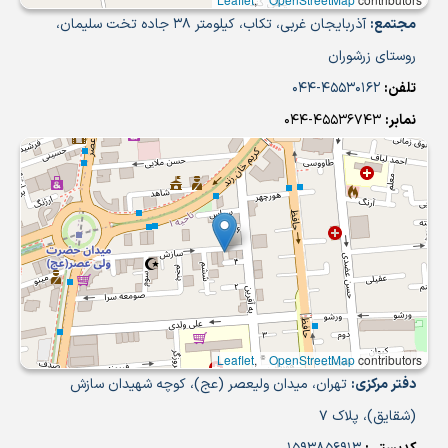
مجتمع:
آذربایجان غربی، تکاب، کیلومتر 38 جاده تخت سلیمان،
روستای زرشوران
تلفن:
45530162-044
نمابر:
45536743-044
Leaflet
, ©
OpenStreetMap
contributors
دفتر مرکزی:
تهران، میدان ولیعصر (عج)، کوچه شهیدان سازش
(شقایق)، پلاک 7