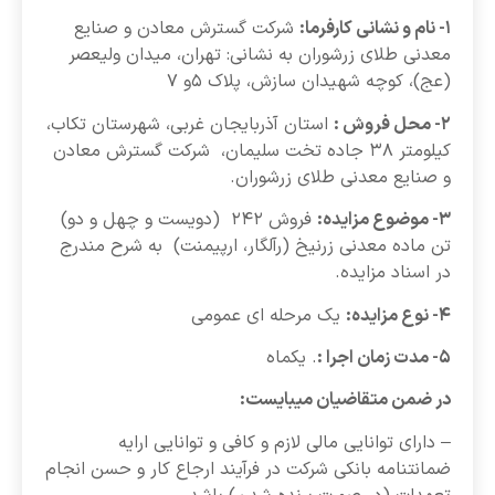
۱- نام و نشانی کارفرما:
شرکت گسترش معادن و صنایع
معدنی طلای زرشوران به نشانی: تهران، میدان ولیعصر
(عج)، کوچه شهیدان سازش، پلاک ۵و ۷
۲- محل فروش :
استان آذربایجان غربی، شهرستان تکاب،
کیلومتر ۳۸ جاده تخت سلیمان، شرکت گسترش معادن
و صنایع معدنی طلای زرشوران.
۳- موضوع مزایده:
فروش ۲۴۲ (دویست و چهل و دو)
تن ماده معدنی زرنیخ (رآلگار، ارپیمنت) به شرح مندرج
در اسناد مزایده.
۴- نوع مزایده:
یک مرحله ای عمومی
۵- مدت زمان اجرا :
. یکماه
در ضمن متقاضیان میبایست:
– دارای توانایی مالی لازم و کافی و توانایی ارایه
ضمانتنامه بانکی شرکت در فرآیند ارجاع کار و حسن انجام