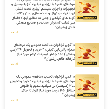
مرحله‌ای همراه با ارزیابی کیفی» “تهیه وسایل و
تجهیزات و اجرای سیستم آبیاری تحت فشار،
تهیه نهاده و نهال و آماده سازی بستر وکاشت
گونه های گیاهی و چمن به منظور ایجاد فضای
سبز شرکت گسترش معادن و صنایع معدنی
طلای زرشوران”
ادامه
« آگهی فراخوان مناقصه عمومی یک مرحله‌ای
همراه با ارزیابی کیفی» ” خرید و تحویل 36 (سی
و شش) عدد چکش ایمپکت کراشر مورد نیاز
کارخانه طلای زرشوران”
ادامه
« آگهی فراخوان تجدید مناقصه عمومی یک
مرحله‌ای همراه با ارزیابی کیفی» ” خرید و تحویل
300 (سیصد) تن سیانید سدیم با خلوص
حداقل 45 درصد مورد نیاز کارخانه طلای
زرشوران “
ادامه